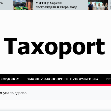
У ДТП у Харкові
Мінвідновленн
постраждали п’ятеро людей:
реформу таксі
не розминулися OnTaxi та
наразі…
автобус
А КОРДОНОМ
ЗАКОНИ/ЗАКОНОПРОЕКТИ/НОРМАТИВКА
ГР
 упало дерево.