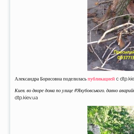
Александра Борисовна поделилась
публикацией
c dtp.ki
Киев, во дворе дома по улице #Якубовського, давно аварии
dtp.kiev.ua