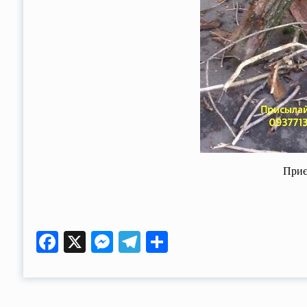
Приє
Facebook
X
Messenger
Telegram
Поділитися