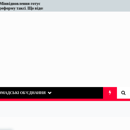
я готує
Податківці у Вінниці знову
. Що відомо
«виявили» те, що на ринку
таксі існує десятиліттями
ОМАДСЬКІ ОБ’ЄДНАННЯ