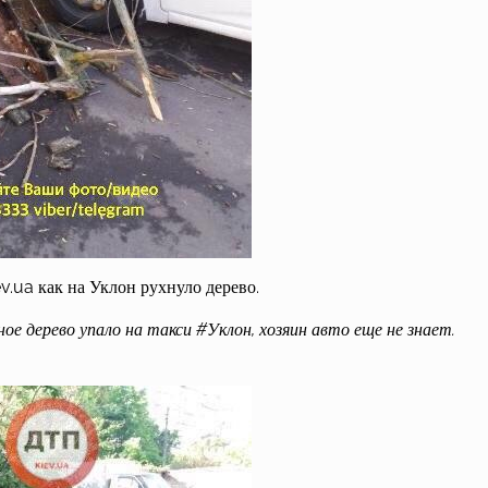
ev.ua как на Уклон рухнуло дерево.
̆ное дерево упало на такси #Уклон, хозяин авто еще не знает.