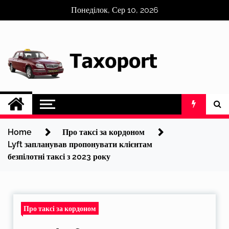
Skip
Понеділок, Сер 10, 2026
to
content
Home
Про таксі за кордоном
Lyft запланував пропонувати клієнтам
безпілотні таксі з 2023 року
Про таксі за кордоном