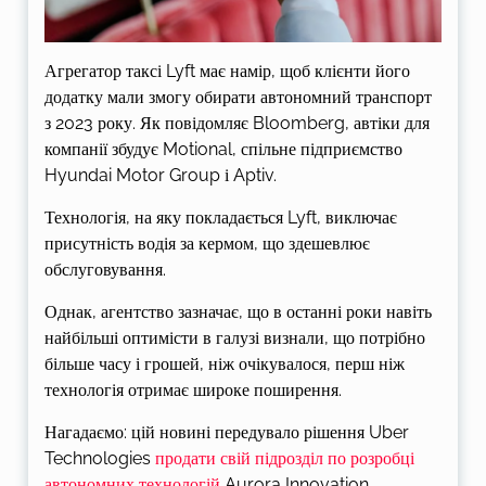
Агрегатор таксі Lyft має намір, щоб клієнти його
додатку мали змогу обирати автономний транспорт
з 2023 року. Як повідомляє Bloomberg, автіки для
компанії збудує Motional, спільне підприємство
Hyundai Motor Group і Aptiv.
Технологія, на яку покладається Lyft, виключає
присутність водія за кермом, що здешевлює
обслуговування.
Однак, агентство зазначає, що в останні роки навіть
найбільші оптимісти в галузі визнали, що потрібно
більше часу і грошей, ніж очікувалося, перш ніж
технологія отримає широке поширення.
Нагадаємо: цій новині передувало рішення Uber
Technologies
продати свій підрозділ по розробці
автономних технологій
Aurora Innovation.