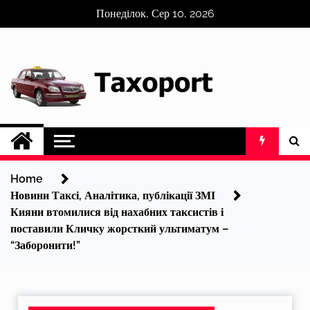
Skip
Понеділок, Сер 10, 2026
to
content
Home
Новини Таксі, Аналітика, публікації ЗМІ
Кияни втомилися від нахабних таксистів і
поставили Кличку жорсткий ультиматум –
“Заборонити!”