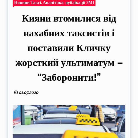
Новини Таксі, Аналітика, публікації ЗМІ
Кияни втомилися від
нахабних таксистів і
поставили Кличку
жорсткий ультиматум –
“Заборонити!”
01.07.2020