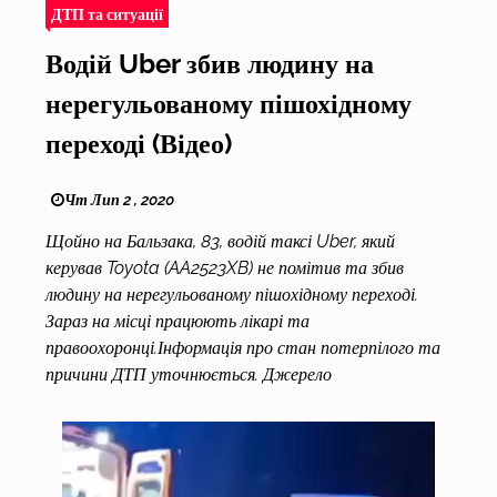
ДТП та ситуації
Водій Uber збив людину на
нерегульованому пішохідному
переході (Відео)
Чт Лип 2 , 2020
Щойно на Бальзака, 83, водій таксі Uber, який
керував Toyota (AA2523XB) не помітив та збив
людину на нерегульованому пішохідному переході.
Зараз на місці працюють лікарі та
правоохоронці.Інформація про стан потерпілого та
причини ДТП уточнюється. Джерело