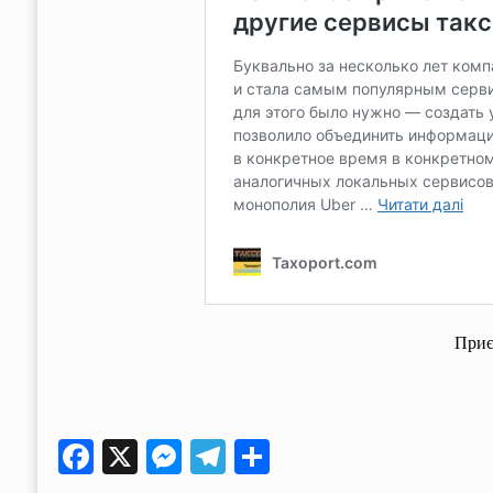
Приє
Facebook
X
Messenger
Telegram
Поділитися