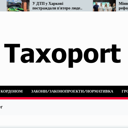
У ДТП у Харкові
Мінвідновлення готу
постраждали п’ятеро людей:
реформу таксі. Що в
не розминулися OnTaxi та
наразі…
автобус
А КОРДОНОМ
ЗАКОНИ/ЗАКОНОПРОЕКТИ/НОРМАТИВКА
ГР
er