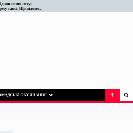
є
Податківці у Вінниці знову
ідомо
«виявили» те, що на ринку
таксі існує десятиліттями
ОМАДСЬКІ ОБ’ЄДНАННЯ