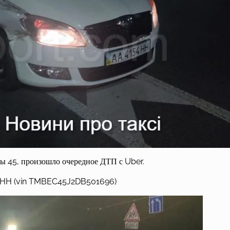
ы 45, произошло очередное ДТП с Uber.
4HH (vin TMBEC45J2DB501696)