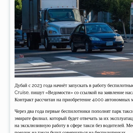
Дубай с 2023 года начнёт запускать в работу беспилотн
Cruise, пишут «Ведомости» со ссылкой на заявление н
Контракт рассчитан на приобретение 4000 автономных 
Через два года первые беспилотники пополнят парк такс
эмирате филиал, который будет отвечать за их эксплуата
на эксклюзивную работу в сфере такси без водителей. Ме
поездок на такси будут совершаться на беспилотниках.