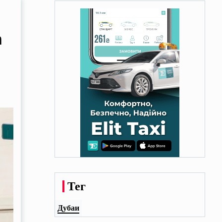
n
Тег
Дубаи