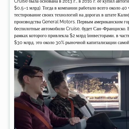
Cruise была основана в 2013 г., в 2016 г. ее купил авто
$0,5–1 млрд). Тогда в компании работало всего около 40
тестирование своих технологий на дорогах в штате Кали
производства General Motors. Первым американским гор
беспилотные автомобили Cruise, будет Сан-Франциско. В
рамках которого привлекла $2 млрд (инвесторами, в час
$30 млрд, это около 30% рыночной капитализации самой