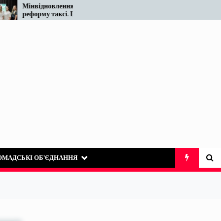
Податківці у Вінниці знову
омо
«виявили» те, що на ринку
таксі існує десятиліттями
ОМАДСЬКІ ОБ’ЄДНАННЯ