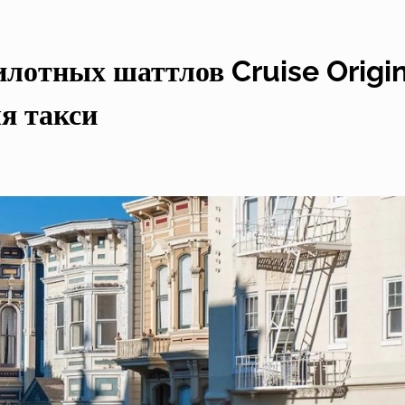
илотных шаттлов Cruise Origi
я такси