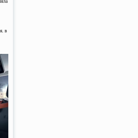
ляла
я, в