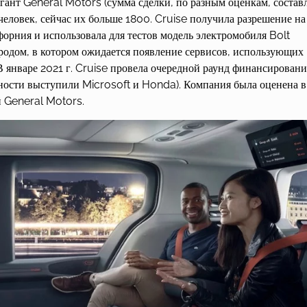
гигант General Motors (сумма сделки, по разным оценкам, состав
 человек, сейчас их больше 1800. Cruise получила разрешение на
форния и использовала для тестов модель электромобиля Bolt
одом, в котором ожидается появление сервисов, использующих
 январе 2021 г. Cruise провела очередной раунд финансировани
тности выступили Microsoft и Honda). Компания была оценена в
 General Motors.