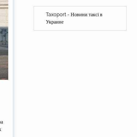
Taxoport - Новини таксі в
Украине
ва
х