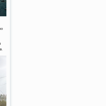
во
м
в.