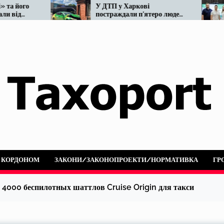
У ДТП у Харкові
Мінвідновлення готує
постраждали п’ятеро людей:
реформу таксі. Що від
не розминулися OnTaxi та
наразі…
автобус
А КОРДОНОМ
ЗАКОНИ/ЗАКОНОПРОЕКТИ/НОРМАТИВКА
ГР
 4000 беспилотных шаттлов Cruise Origin для такси