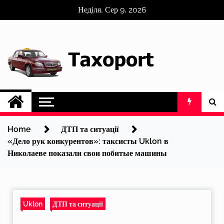
Skip
Неділя, Сер 9, 2026
to
content
Home
ДТП та ситуації
«Дело рук конкурентов»: таксисты Uklon в
Николаеве показали свои побитые машины
Uklon
ДТП та ситуації