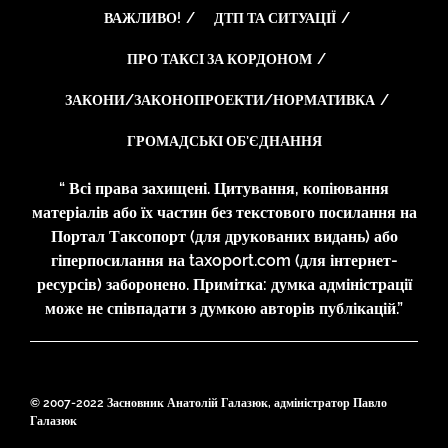
ВАЖЛИВО!
ДТП ТА СИТУАЦІЇ
ПРО ТАКСІ ЗА КОРДОНОМ
ЗАКОНИ/ЗАКОНОПРОЕКТИ/НОРМАТИВКА
ГРОМАДСЬКІ ОБ’ЄДНАННЯ
“ Всі права захищені. Цитування, копіювання
матеріалів або їх частин без текстового посилання на
Портал Таксопорт (для друкованих видань) або
гіперпосилання на taxoport.com (для інтернет-
ресурсів) заборонено. Примітка: думка адміністрації
може не співпадати з думкою авторів публікацій.”
© 2007-2022 Засновник Анатолій Галазюк, адміністратор Павло
Галазюк