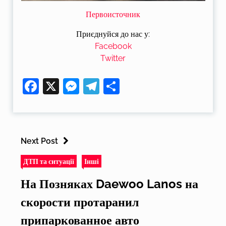
Первоисточник
Приєднуйся до нас у:
Facebook
Twitter
Facebook
X
Messenger
Telegram
Поділитися
Next Post
ДТП та ситуації
Інші
На Позняках Daewoo Lanos на
скорости протаранил
припаркованное авто