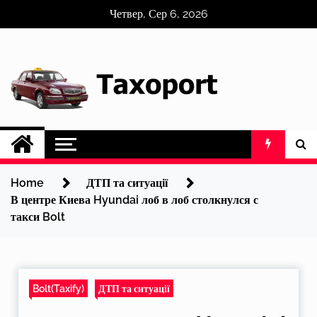
Skip
Четвер, Сер 6, 2026
to
content
Home
ДТП та ситуації
В центре Киева Hyundai лоб в лоб столкнулся с
такси Bolt
Bolt(Taxify)
ДТП та ситуації