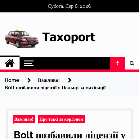
Skip
Субота, Сер 8, 2026
to
content
Home
Важливо!
Bolt позбавили ліцензії у Польщі за махінації
Важливо!
Про таксі за кордоном
Bolt позбавили ліцензії у