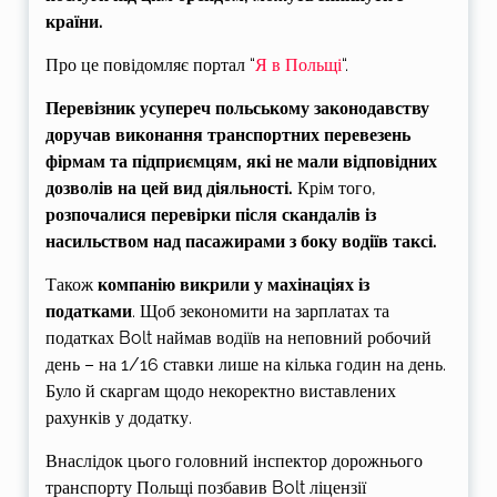
країни.
Про це повідомляє портал “
Я в Польщі
“.
Перевізник усупереч польському законодавству
доручав виконання транспортних перевезень
фірмам та підприємцям, які не мали відповідних
дозволів на цей вид діяльності.
Крім того,
розпочалися перевірки після скандалів із
насильством над пасажирами з боку водіїв таксі.
Також
компанію викрили у махінаціях із
податками
. Щоб зекономити на зарплатах та
податках Bolt наймав водіїв на неповний робочий
день – на 1/16 ставки лише на кілька годин на день.
Було й скаргам щодо некоректно виставлених
рахунків у додатку.
Внаслідок цього головний інспектор дорожнього
транспорту Польщі позбавив Bolt ліцензії