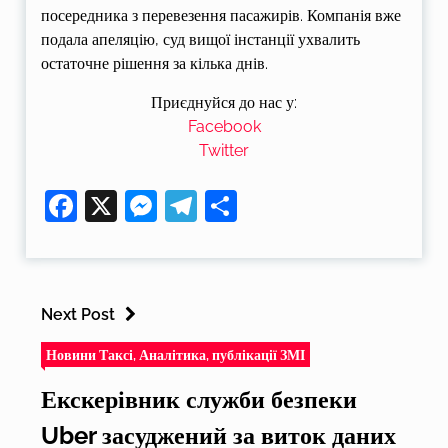
посередника з перевезення пасажирів. Компанія вже
подала апеляцію, суд вищої інстанції ухвалить
остаточне рішення за кілька днів.
Приєднуйся до нас у:
Facebook
Twitter
Facebook
X
Messenger
Telegram
Поділитися
Next Post
Новини Таксі, Аналітика, публікації ЗМІ
Екскерівник служби безпеки
Uber засуджений за виток даних