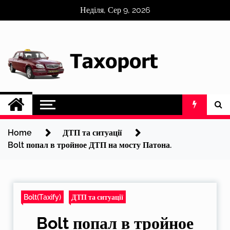
Skip
Неділя, Сер 9, 2026
to
content
Home
ДТП та ситуації
Bolt попал в тройное ДТП на мосту Патона.
Bolt(Taxify)
ДТП та ситуації
Bolt попал в тройное