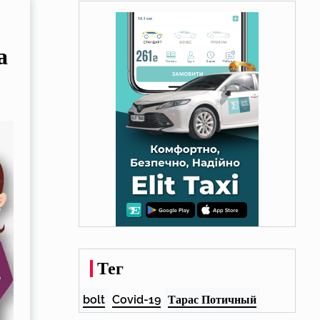
а
Тег
bolt
Covid-19
Тарас Потичный