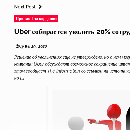
Next Post
Про таксі за кордоном
Uber собирается уволить 20% сотр
Ср Кві 29 , 2020
Решение об увольнениях еще не утверждено, но о нем мо
компании Uber обсуждают возможное сокращение штата н
этом сообщает The Information со ссылкой на источники
но […]