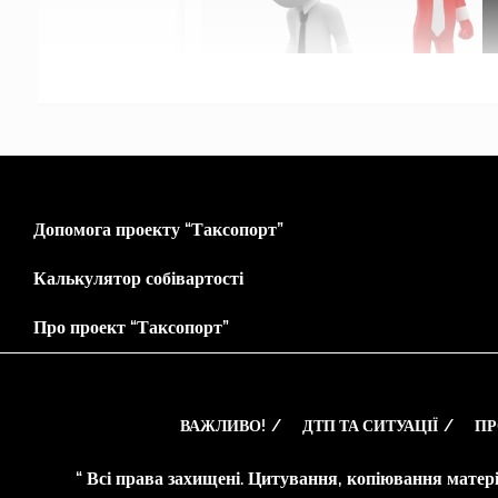
Допомога проекту “Таксопорт”
Калькулятор собівартості
Про проект “Таксопорт”
ВАЖЛИВО!
ДТП ТА СИТУАЦІЇ
ПР
“ Всі права захищені. Цитування, копіювання матері