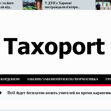
У ДТП у Харкові
Мін
постраждали п’ятеро
рефо
людей: не розминулися
нара
OnTaxi та автобус
А КОРДОНОМ
ЗАКОНИ/ЗАКОНОПРОЕКТИ/НОРМАТИВКА
ГР
Bolt будет бесплатно возить учителей во время карантин