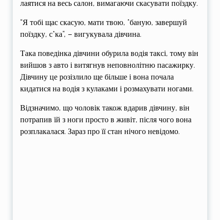
лаятися на весь салон, вимагаючи скасувати поїздку.
“Я тобі щас скасую, мати твою, *баную, завершуй
поїздку, с*ка”, – вигукувала дівчина.
Така поведінка дівчини обурила водія таксі, тому він
вийшов з авто і витягнув неповнолітню пасажирку.
Дівчину це розізлило ще більше і вона почала
кидатися на водія з кулаками і розмахувати ногами.
Відзначимо, що чоловік також вдарив дівчину, він
потрапив їй з ноги просто в живіт, після чого вона
розплакалася. Зараз про її стан нічого невідомо.