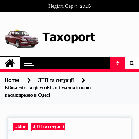
Skip
Неділя, Сер 9, 2026
to
content
Home
ДТП та ситуації
Бійка між водієм uklon і малолітньою
пасажиркою в Одесі
Uklon
ДТП та ситуації