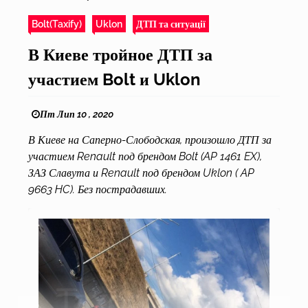
Bolt(Taxify)
Uklon
ДТП та ситуації
В Киеве тройное ДТП за
участием Bolt и Uklon
Пт Лип 10 , 2020
В Киеве на Саперно-Слободская, произошло ДТП за
участием Renault под брендом Bolt (AP 1461 EX),
ЗАЗ Славута и Renault под брендом Uklon ( AP
9663 HC). Без пострадавших.