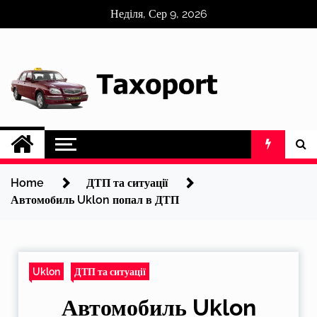
Skip
Неділя, Сер 9, 2026
to
content
Home
ДТП та ситуації
Автомобиль Uklon попал в ДТП
Uklon
ДТП та ситуації
Автомобиль Uklon