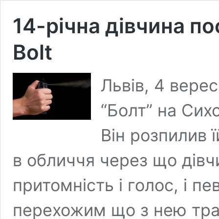
14-річна дівчина по
Bolt
Львів, 4 верес
“Болт” на Сихо
Він розпилив 
в обличчя через що дів
притомність і голос, і п
перехожим що з нею трап