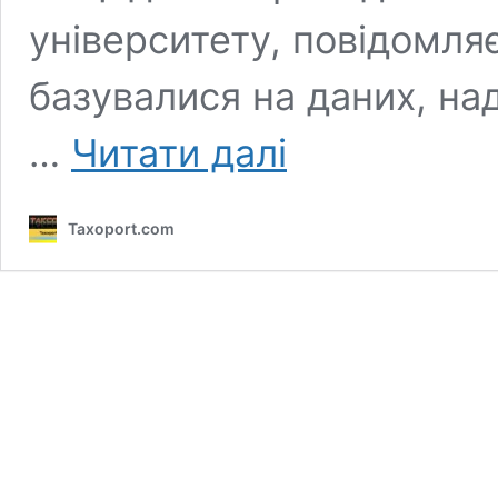
університету, повідомляє
базувалися на даних, на
Водії
…
Читати далі
Uber
у
Нью-
Taxoport.com
Йорку
заробляють
менше
прожиткового
мінімуму.
Трохи
більше
—
у
Лондоні